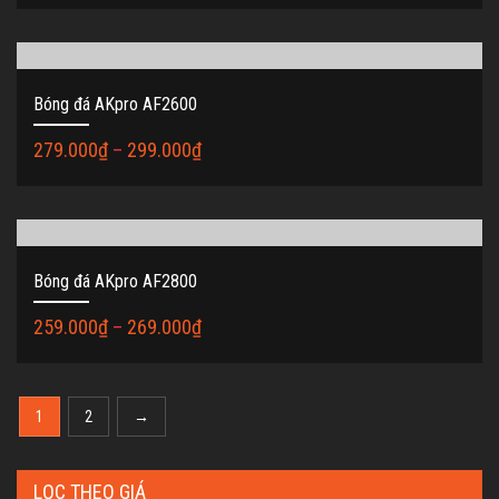
Bóng đá AKpro AF2600
279.000
₫
–
299.000
₫
Bóng đá AKpro AF2800
259.000
₫
–
269.000
₫
1
2
→
LỌC THEO GIÁ