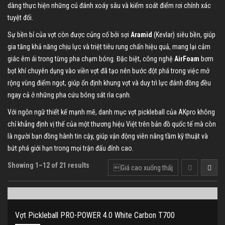
dàng thực hiện những cú đánh xoáy sâu và kiểm soát điểm rơi chính xác
tuyệt đối.
Sự bền bỉ của vợt còn được củng cố bởi sợi
Aramid
(Kevlar) siêu bền, giúp
gia tăng khả năng chịu lực và triệt tiêu rung chấn hiệu quả, mang lại cảm
giác êm ái trong từng pha chạm bóng. Đặc biệt, công nghệ
AirFoam
bơm
bọt khí chuyên dụng vào viền vợt đã tạo nên bước đột phá trong việc mở
rộng vùng điểm ngọt, giúp ổn định khung vợt và duy trì lực đánh đồng đều
ngay cả ở những pha cứu bóng sát rìa cạnh.
Với ngôn ngữ thiết kế mạnh mẽ, danh mục vợt pickleball của AKpro không
chỉ khẳng định vị thế của một thương hiệu Việt trên bản đồ quốc tế mà còn
là người bạn đồng hành tin cậy, giúp vận động viên nâng tầm kỹ thuật và
bứt phá giới hạn trong mọi trận đấu đỉnh cao.
Showing 1–12 of 21 results
Vợt Pickleball PRO-POWER 4.0 White Carbon T700