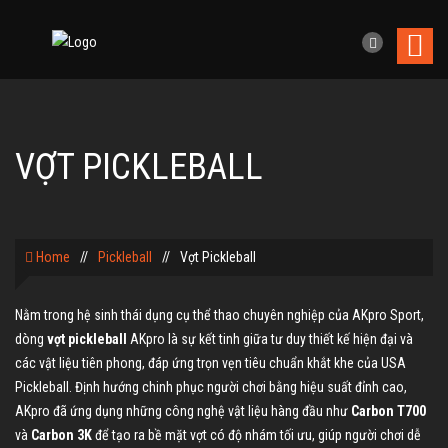
VỢT PICKLEBALL
Home
//
Pickleball
//
Vợt Pickleball
Nằm trong hệ sinh thái dụng cụ thể thao chuyên nghiệp của AKpro Sport,
dòng
vợt pickleball
AKpro là sự kết tinh giữa tư duy thiết kế hiện đại và
các vật liệu tiên phong, đáp ứng trọn vẹn tiêu chuẩn khắt khe của USA
Pickleball. Định hướng chinh phục người chơi bằng hiệu suất đỉnh cao,
AKpro đã ứng dụng những công nghệ vật liệu hàng đầu như
Carbon T700
và
Carbon 3K
để tạo ra bề mặt vợt có độ nhám tối ưu, giúp người chơi dễ