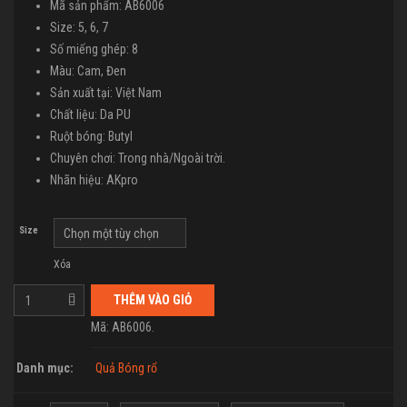
Mã sản phẩm: AB6006
Size: 5, 6, 7
Số miếng ghép: 8
Màu: Cam, Đen
Sản xuất tại: Việt Nam
Chất liệu: Da PU
Ruột bóng: Butyl
Chuyên chơi: Trong nhà/Ngoài trời.
Nhãn hiệu: AKpro
Size
Xóa
THÊM VÀO GIỎ
Mã:
AB6006
.
Danh mục:
Quả Bóng rổ