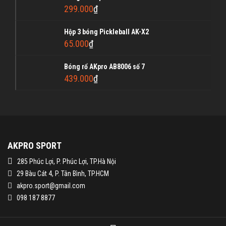
299.000
₫
Hộp 3 bóng Pickleball AK-X2
65.000
₫
Bóng rổ AKpro AB8006 số 7
439.000
₫
AKPRO SPORT
285 Phúc Lợi, P. Phúc Lợi, TP.Hà Nội
29 Bàu Cát 4, P. Tân Bình, TP.HCM
akpro.sport@gmail.com
098 187 8877