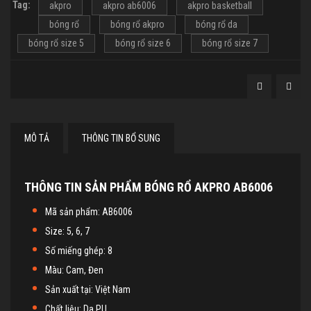
Tag:
akpro
akpro ab6006
akpro basketball
bóng rổ
bóng rổ akpro
bóng rổ da
bóng rổ size 5
bóng rổ size 6
bóng rổ size 7
MÔ TẢ
THÔNG TIN BỔ SUNG
THÔNG TIN SẢN PHẨM BÓNG RỔ AKPRO AB6006
Mã sản phẩm: AB6006
Size: 5, 6, 7
Số miếng ghép: 8
Màu: Cam, Đen
Sản xuất tại: Việt Nam
Chất liệu: Da PU