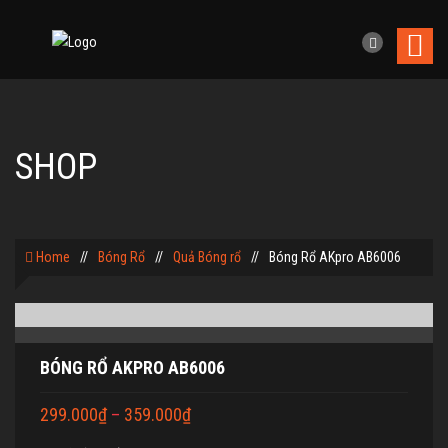
SHOP
Home
//
Bóng Rổ
//
Quả Bóng rổ
//
Bóng Rổ AKpro AB6006
BÓNG RỔ AKPRO AB6006
299.000
₫
–
359.000
₫