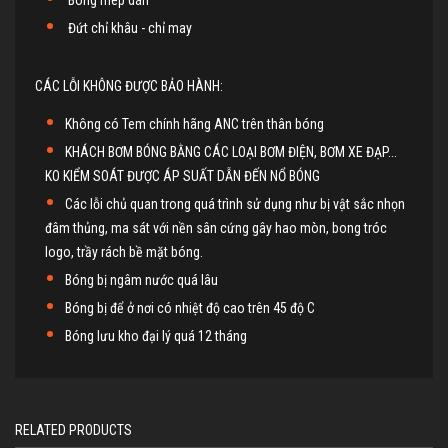
Bong mép dán
Đứt chỉ khâu - chỉ may
CÁC LỖI KHÔNG ĐƯỢC BẢO HÀNH:
Không có Tem chính hãng ANC trên thân bóng
KHÁCH BƠM BÓNG BẰNG CÁC LOẠI BƠM ĐIỆN, BƠM XE ĐẠP...
KO KIỂM SOÁT ĐƯỢC ÁP SUẤT DẪN ĐẾN NỔ BÓNG
Các lỗi chủ quan trong quá trình sử dụng như bị vật sắc nhọn
đâm thủng, ma sát với nền sân cứng gây hao mòn, bong tróc
logo, trầy rách bề mặt bóng.
Bóng bị ngâm nước quá lâu
Bóng bị để ở nơi có nhiệt độ cao trên 45 độ C
Bóng lưu kho đại lý quá 12 tháng
RELATED PRODUCTS