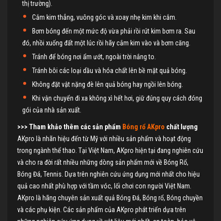
thị trường).
Cắm kim thẳng, vuông góc và xoay nhẹ kim khi cắm.
Bơm bóng đến một mức độ vừa phải rồi rút kim bơm ra. Sau
đó, nhồi xuống đất một lúc rồi hãy cắm kim vào và bơm căng.
Tránh để bóng nơi ẩm ướt, ngoài trời nắng to.
Tránh bôi các loại dầu và hóa chất lên bề mặt quả bóng.
Không đặt vật nặng đè lên quả bóng hay ngồi lên bóng.
Khi vận chuyển đi xa không xì hết hơi, giữ đúng quy cách đóng
gói của nhà sản xuất.
>>> Tham khảo thêm các sản phẩm
Bóng rổ AKpro
chất lượng
AKpro là nhãn hiệu đến từ Mỹ với nhiều sản phẩm và hoạt động
trong ngành thể thao. Tại Việt Nam, AKpro hiện tại đang nghiên cứu
và cho ra đời rất nhiều những dòng sản phẩm mới về Bóng Rổ,
Bóng Đá, Tennis. Dựa trên nghiên cứu ứng dụng mới nhất cho hiệu
quả cao nhất phù hợp với tầm vóc, lối chơi con người Việt Nam.
AKpro là hãng chuyên sản xuất quả Bóng Đá, Bóng rổ, Bóng chuyền
và các phụ kiện. Các sản phẩm của AKpro phát triển dựa trên