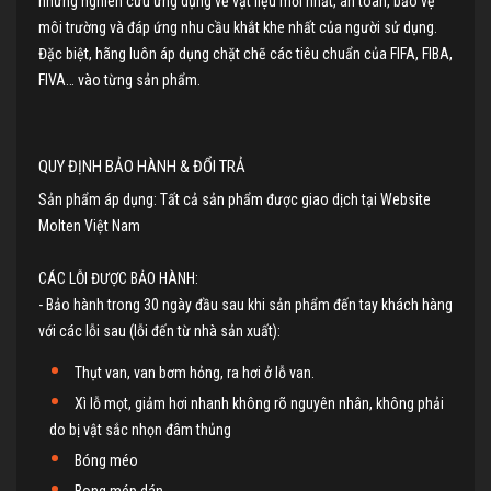
những nghiên cứu ứng dụng về vật liệu mới nhất, an toàn, bảo vệ
môi trường và đáp ứng nhu cầu khắt khe nhất của người sử dụng.
Đặc biệt, hãng luôn áp dụng chặt chẽ các tiêu chuẩn của FIFA, FIBA,
FIVA… vào từng sản phẩm.
QUY ĐỊNH BẢO HÀNH & ĐỔI TRẢ
Sản phẩm áp dụng: Tất cả sản phẩm được giao dịch tại Website
Molten Việt Nam
CÁC LỖI ĐƯỢC BẢO HÀNH:
- Bảo hành trong 30 ngày đầu sau khi sản phẩm đến tay khách hàng
với các lỗi sau (lỗi đến từ nhà sản xuất):
Thụt van, van bơm hỏng, ra hơi ở lỗ van.
Xì lỗ mọt, giảm hơi nhanh không rõ nguyên nhân, không phải
do bị vật sắc nhọn đâm thủng
Bóng méo