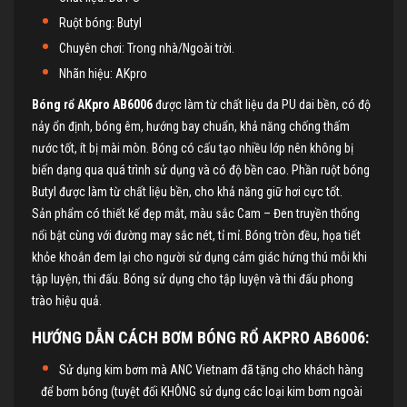
Ruột bóng: Butyl
Chuyên chơi: Trong nhà/Ngoài trời.
Nhãn hiệu: AKpro
Bóng rổ AKpro AB6006
được làm từ chất liệu da PU dai bền, có độ
nảy ổn định, bóng êm, hướng bay chuẩn, khả năng chống thấm
nước tốt, ít bị mài mòn. Bóng có cấu tạo nhiều lớp nên không bị
biến dạng qua quá trình sử dụng và có độ bền cao. Phần ruột bóng
Butyl được làm từ chất liệu bền, cho khả năng giữ hơi cực tốt.
Sản phẩm có thiết kế đẹp mắt, màu sắc Cam – Đen truyền thống
nổi bật cùng với đường may sắc nét, tỉ mỉ. Bóng tròn đều, họa tiết
khỏe khoắn đem lại cho người sử dụng cảm giác hứng thú mỗi khi
tập luyện, thi đấu. Bóng sử dụng cho tập luyện và thi đấu phong
trào hiệu quả.
HƯỚNG DẪN CÁCH BƠM
BÓNG RỔ AKPRO AB6006
:
Sử dụng kim bơm mà ANC Vietnam đã tặng cho khách hàng
để bơm bóng (tuyệt đối KHÔNG sử dụng các loại kim bơm ngoài