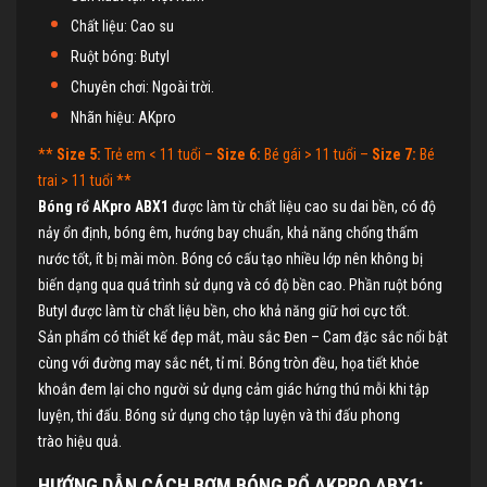
Chất liệu: Cao su
Ruột bóng: Butyl
Chuyên chơi: Ngoài trời.
Nhãn hiệu: AKpro
**
Size 5:
Trẻ em < 11 tuổi –
Size 6:
Bé gái > 11 tuổi –
Size 7:
Bé
trai > 11 tuổi **
Bóng rổ AKpro ABX1
được làm từ chất liệu cao su dai bền, có độ
nảy ổn định, bóng êm, hướng bay chuẩn, khả năng chống thấm
nước tốt, ít bị mài mòn. Bóng có cấu tạo nhiều lớp nên không bị
biến dạng qua quá trình sử dụng và có độ bền cao. Phần ruột bóng
Butyl được làm từ chất liệu bền, cho khả năng giữ hơi cực tốt.
Sản phẩm có thiết kế đẹp mắt, màu sắc Đen – Cam đặc sắc nổi bật
cùng với đường may sắc nét, tỉ mỉ. Bóng tròn đều, họa tiết khỏe
khoắn đem lại cho người sử dụng cảm giác hứng thú mỗi khi tập
luyện, thi đấu. Bóng sử dụng cho tập luyện và thi đấu phong
trào hiệu quả.
HƯỚNG DẪN CÁCH BƠM
BÓNG RỔ AKPRO ABX1
: