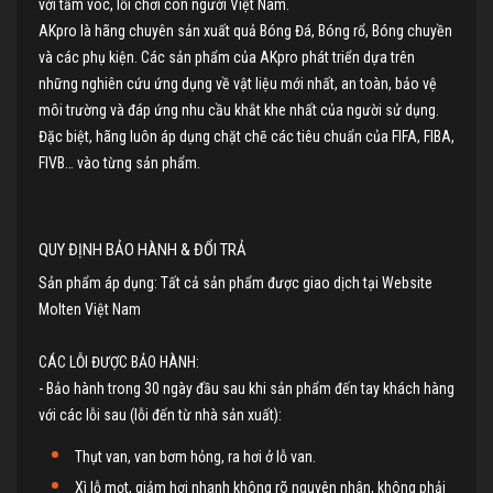
với tầm vóc, lối chơi con người Việt Nam.
AKpro là hãng chuyên sản xuất quả Bóng Đá, Bóng rổ, Bóng chuyền
và các phụ kiện. Các sản phẩm của AKpro phát triển dựa trên
những nghiên cứu ứng dụng về vật liệu mới nhất, an toàn, bảo vệ
môi trường và đáp ứng nhu cầu khắt khe nhất của người sử dụng.
Đặc biệt, hãng luôn áp dụng chặt chẽ các tiêu chuẩn của FIFA, FIBA,
FIVB… vào từng sản phẩm.
QUY ĐỊNH BẢO HÀNH & ĐỔI TRẢ
Sản phẩm áp dụng: Tất cả sản phẩm được giao dịch tại Website
Molten Việt Nam
CÁC LỖI ĐƯỢC BẢO HÀNH:
- Bảo hành trong 30 ngày đầu sau khi sản phẩm đến tay khách hàng
với các lỗi sau (lỗi đến từ nhà sản xuất):
Thụt van, van bơm hỏng, ra hơi ở lỗ van.
Xì lỗ mọt, giảm hơi nhanh không rõ nguyên nhân, không phải