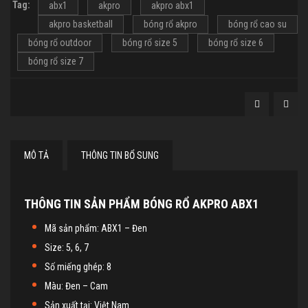
Tag:
abx1
akpro
akpro abx1
akpro basketball
bóng rổ akpro
bóng rổ cao su
bóng rổ outdoor
bóng rổ size 5
bóng rổ size 6
bóng rổ size 7
MÔ TẢ
THÔNG TIN BỔ SUNG
THÔNG TIN SẢN PHẨM BÓNG RỔ AKPRO ABX1
Mã sản phẩm: ABX1 – Đen
Size: 5, 6, 7
Số miếng ghép: 8
Màu: Đen – Cam
Sản xuất tại: Việt Nam