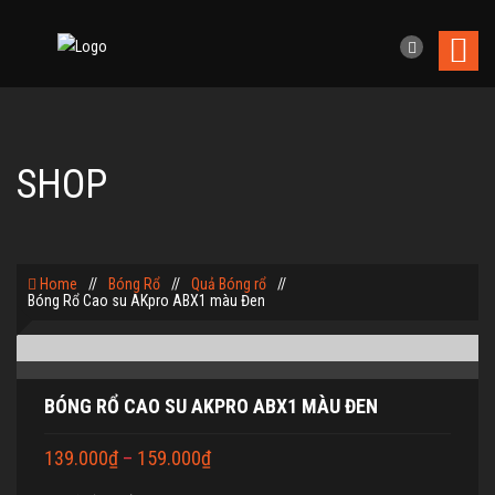
SHOP
Home
//
Bóng Rổ
//
Quả Bóng rổ
//
Bóng Rổ Cao su AKpro ABX1 màu Đen
BÓNG RỔ CAO SU AKPRO ABX1 MÀU ĐEN
139.000
₫
–
159.000
₫