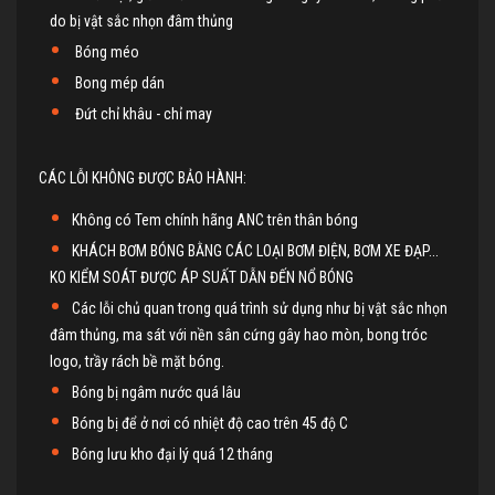
do bị vật sắc nhọn đâm thủng
Bóng méo
Bong mép dán
Đứt chỉ khâu - chỉ may
CÁC LỖI KHÔNG ĐƯỢC BẢO HÀNH:
Không có Tem chính hãng ANC trên thân bóng
KHÁCH BƠM BÓNG BẰNG CÁC LOẠI BƠM ĐIỆN, BƠM XE ĐẠP...
KO KIỂM SOÁT ĐƯỢC ÁP SUẤT DẪN ĐẾN NỔ BÓNG
Các lỗi chủ quan trong quá trình sử dụng như bị vật sắc nhọn
đâm thủng, ma sát với nền sân cứng gây hao mòn, bong tróc
logo, trầy rách bề mặt bóng.
Bóng bị ngâm nước quá lâu
Bóng bị để ở nơi có nhiệt độ cao trên 45 độ C
Bóng lưu kho đại lý quá 12 tháng