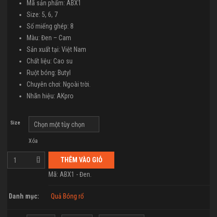
Mã sản phẩm: ABX1
Size: 5, 6, 7
Số miếng ghép: 8
Màu: Đen – Cam
Sản xuất tại: Việt Nam
Chất liệu: Cao su
Ruột bóng: Butyl
Chuyên chơi: Ngoài trời.
Nhãn hiệu: AKpro
Size
Xóa
THÊM VÀO GIỎ
Mã:
ABX1 - Đen
.
Danh mục:
Quả Bóng rổ