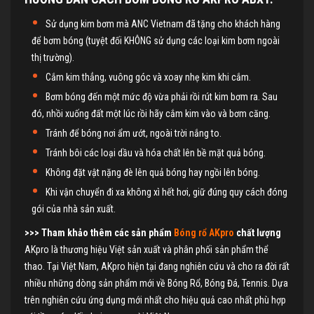
Sử dụng kim bơm mà ANC Vietnam đã tặng cho khách hàng
để bơm bóng (tuyệt đối KHÔNG sử dụng các loại kim bơm ngoài
thị trường).
Cắm kim thẳng, vuông góc và xoay nhẹ kim khi cắm.
Bơm bóng đến một mức độ vừa phải rồi rút kim bơm ra. Sau
đó, nhồi xuống đất một lúc rồi hãy cắm kim vào và bơm căng.
Tránh để bóng nơi ẩm ướt, ngoài trời nắng to.
Tránh bôi các loại dầu và hóa chất lên bề mặt quả bóng.
Không đặt vật nặng đè lên quả bóng hay ngồi lên bóng.
Khi vận chuyển đi xa không xì hết hơi, giữ đúng quy cách đóng
gói của nhà sản xuất.
>>> Tham khảo thêm các sản phẩm
Bóng rổ AKpro
chất lượng
AKpro là thương hiệu Việt sản xuất và phân phối sản phẩm thể
thao. Tại Việt Nam, AKpro hiện tại đang nghiên cứu và cho ra đời rất
nhiều những dòng sản phẩm mới về Bóng Rổ, Bóng Đá, Tennis. Dựa
trên nghiên cứu ứng dụng mới nhất cho hiệu quả cao nhất phù hợp