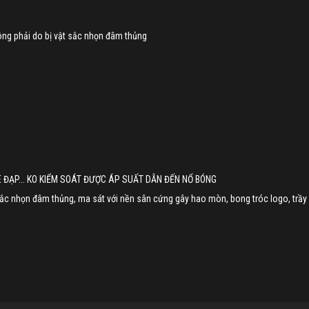
ông phải do bị vật sắc nhọn đâm thủng
 ĐẠP... KO KIỂM SOÁT ĐƯỢC ÁP SUẤT DẪN ĐẾN NỔ BÓNG
 sắc nhọn đâm thủng, ma sát với nền sân cứng gây hao mòn, bong tróc logo, trầy