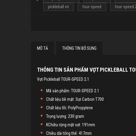
pickleball vn
tour-speed
tour-speed 
MÔ TẢ
THÔNG TIN BỔ SUNG
THÔNG TIN SẢN PHẨM VỢT PICKLEBALL TO
Vợt Pickleball TOUR-SPEED 2.1
Mã sản phẩm: TOUR-SPEED 2.1
Chất liệu bề mặt: Sợi Carbon T700
Chất liệu lõi: PolyPropylene
Trọng lượng: 230 gram
KChiều rộng mặt vợt: 191mm
Chiều dài tổng thể: 417mm