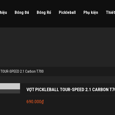
hiệu
Bóng Đá
Bóng Rổ
Pickleball
Phụ kiện
Thiết
ll TOUR-SPEED 2.1 Carbon T700
VỢT PICKLEBALL TOUR-SPEED 2.1 CARBON T7
690.000
₫