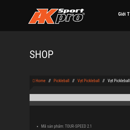
Giới T
SHOP
Home
//
Pickleball
//
Vợt Pickleball
//
Vợt Pickleba
Mã sản phẩm: TOUR-SPEED 2.1