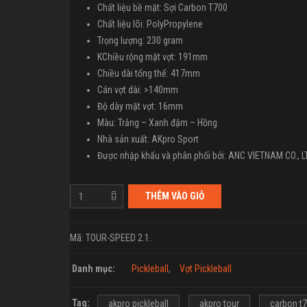
Chất liệu bề mặt: Sợi Carbon T700
Chất liệu lõi: PolyPropylene
Trọng lượng: 230 gram
KChiều rộng mặt vợt: 191mm
Chiều dài tổng thể: 417mm
Cán vợt dài: >140mm
Độ dày mặt vợt: 16mm
Màu: Trắng – Xanh đậm – Hồng
Nhà sản xuất: AKpro Sport
Được nhập khẩu và phân phối bởi: ANC VIETNAM CO., L
THÊM VÀO GIỎ
Mã:
TOUR-SPEED 2.1
.
Danh mục:
Pickleball
,
Vợt Pickleball
Tag:
akpro pickleball
akpro tour
carbon t