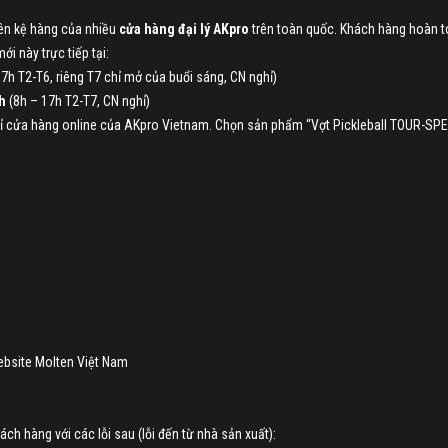
rên kệ hàng của nhiều
cửa hàng đại lý AKpro
trên toàn quốc. Khách hàng hoàn 
i này trực tiếp tại:
7h T2-T6, riêng T7 chỉ mở của buổi sáng, CN nghỉ)
h
(8h – 17h T2-T7, CN nghỉ)
chỉ cửa hàng online của AKpro Vietnam. Chọn sản phẩm “Vợt Pickleball TOUR-SP
ebsite Molten Việt Nam
ch hàng với các lỗi sau (lỗi đến từ nhà sản xuất):