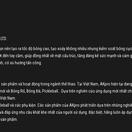
LTD.
n nên tạo ra tốc độ bóng cao, tạo xoáy không nhiều nhưng kiểm soát bóng cực 
 vợt đến tay cầm, giúp đồng nhất về mặt cấu trúc, tăng đáng kể sức mạnh và cảm 
ình, có xu hướng tấn công.
 sản phẩm và hoạt động trong ngành thể thao. Tại Việt Nam, AKpro hiện tại đan
mới về Bóng Rổ, Bóng Đá, Pickleball… Dựa trên nghiên cứu ứng dụng mới nhất c
 Việt Nam.
leball và các phụ kiện. Các sản phẩm của AKpro phát triển dựa trên những nghi
 và đáp ứng nhu cầu khắt khe nhất của người sử dụng. Đặc biệt, hãng luôn áp dụ
g sản phẩm.