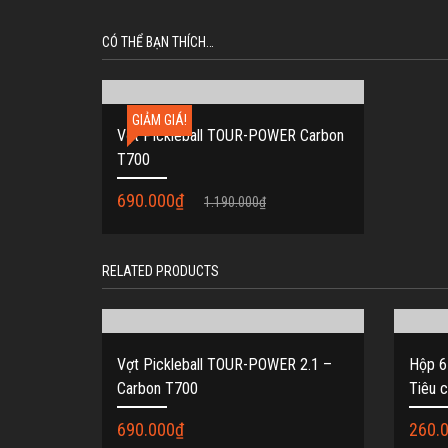
CÓ THỂ BẠN THÍCH…
GIẢM GIÁ!
Vợt Pickleball TOUR-POWER Carbon
T700
690.000
₫
1.190.000
₫
RELATED PRODUCTS
Vợt Pickleball TOUR-POWER 2.1 –
Hộp 6
Carbon T700
Tiêu 
690.000
₫
260.