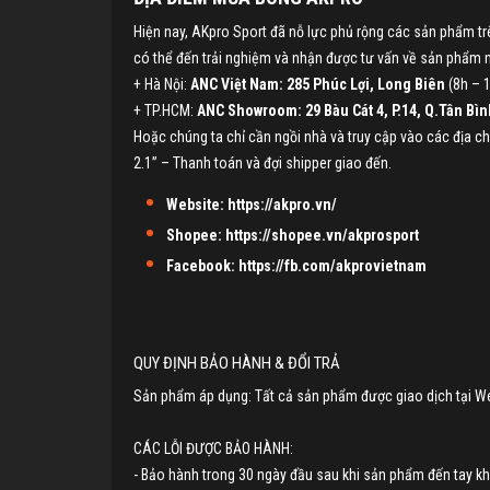
Hiện nay, AKpro Sport đã nỗ lực phủ rộng các sản phẩm t
có thể đến trải nghiệm và nhận được tư vấn về sản phẩm mớ
+ Hà Nội:
ANC Việt Nam: 285 Phúc Lợi, Long Biên
(8h – 1
+ TP.HCM:
ANC Showroom: 29 Bàu Cát 4, P.14, Q.Tân Bìn
Hoặc chúng ta chỉ cần ngồi nhà và truy cập vào các địa 
2.1” – Thanh toán và đợi shipper giao đến.
Website:
https://akpro.vn/
Shopee:
https://shopee.vn/akprosport
Facebook:
https://fb.com/akprovietnam
QUY ĐỊNH BẢO HÀNH & ĐỔI TRẢ
Sản phẩm áp dụng: Tất cả sản phẩm được giao dịch tại W
CÁC LỖI ĐƯỢC BẢO HÀNH:
- Bảo hành trong 30 ngày đầu sau khi sản phẩm đến tay khá