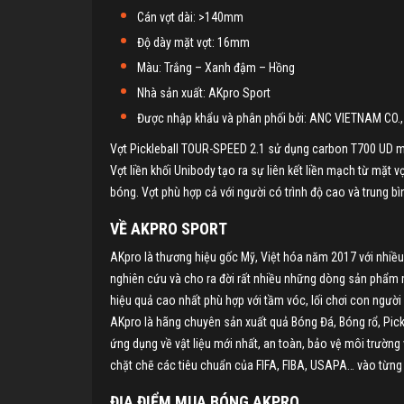
Cán vợt dài: >140mm
Độ dày mặt vợt: 16mm
Màu: Trắng – Xanh đậm – Hồng
Nhà sản xuất: AKpro Sport
Được nhập khẩu và phân phối bởi: ANC VIETNAM CO., 
Vợt Pickleball TOUR-SPEED 2.1 sử dụng carbon T700 UD mị
Vợt liền khối Unibody tạo ra sự liên kết liền mạch từ mặt
bóng. Vợt phù hợp cả với người có trình độ cao và trung b
VỀ AKPRO SPORT
AKpro là thương hiệu gốc Mỹ, Việt hóa năm 2017 với nhiều
nghiên cứu và cho ra đời rất nhiều những dòng sản phẩm 
hiệu quả cao nhất phù hợp với tầm vóc, lối chơi con người
AKpro là hãng chuyên sản xuất quả Bóng Đá, Bóng rổ, Pick
ứng dụng về vật liệu mới nhất, an toàn, bảo vệ môi trường
chặt chẽ các tiêu chuẩn của FIFA, FIBA, USAPA… vào từn
ĐỊA ĐIỂM MUA BÓNG AKPRO