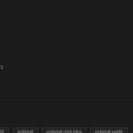
TD.
700
pickleball
pickleball chính hãng
pickleball paddle