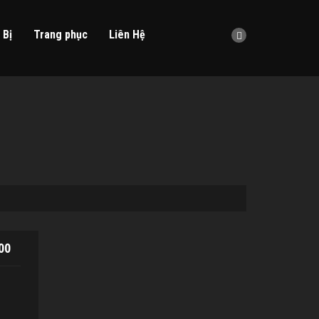
 Bị
Trang phục
Liên Hệ
00