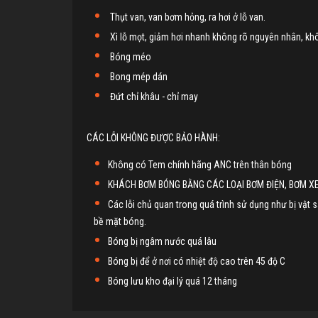
Thụt van, van bơm hỏng, ra hơi ở lỗ van.
Xì lỗ mọt, giảm hơi nhanh không rõ nguyên nhân, kh
Bóng méo
Bong mép dán
Đứt chỉ khâu - chỉ may
CÁC LỖI KHÔNG ĐƯỢC BẢO HÀNH:
Không có Tem chính hãng ANC trên thân bóng
KHÁCH BƠM BÓNG BẰNG CÁC LOẠI BƠM ĐIỆN, BƠM XE
Các lỗi chủ quan trong quá trình sử dụng như bị vật
bề mặt bóng.
Bóng bị ngâm nước quá lâu
Bóng bị để ở nơi có nhiệt độ cao trên 45 độ C
Bóng lưu kho đại lý quá 12 tháng