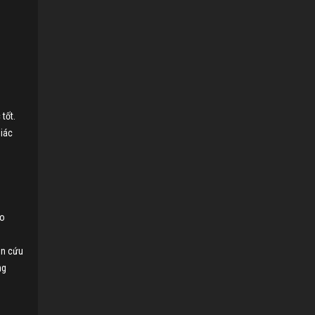
tốt.
giác
g
ho
ên cứu
ng