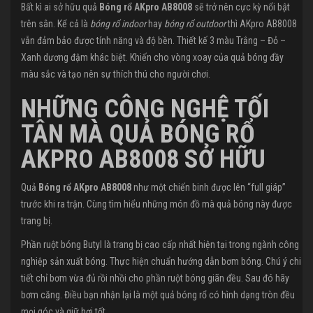
Bất kì ai sở hữu quả
Bóng rổ AKpro AB8008
sẽ trở nên cực kỳ nổi bật
trên sân. Kể cả là
bóng rổ indoor
hay
bóng rổ outdoor
thì AKpro AB8008
vẫn đảm bảo được tính năng và độ bền. Thiết kế 3 màu Trắng – Đỏ –
Xanh dương đậm khác biệt. Khiến cho vòng xoay của quả bóng đầy
màu sắc và tạo nên sự thích thú cho người chơi.
NHỮNG CÔNG NGHỆ TỐI
TÂN MÀ QUẢ BÓNG RỔ
AKPRO AB8008 SỞ HỮU
Quả
Bóng rổ AKpro AB8008
như một chiến binh được lên “full giáp”
trước khi ra trận. Cùng tìm hiểu những món đồ mà quả bóng này được
trang bị.
Phần ruột bóng Butyl là trang bị cao cấp nhất hiện tại trong ngành công
nghiệp sản xuất bóng. Thực hiện chuẩn hướng dẫn bơm bóng. Chú ý chi
tiết chỉ bơm vừa đủ rồi nhồi cho phần ruột bóng giãn đều. Sau đó hãy
bơm căng. Điều bạn nhận lại là một quả bóng rổ có hình dạng tròn đều
mọi góc và giữ hơi tốt.