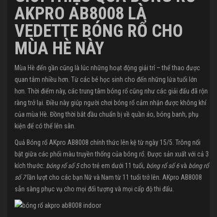
AKPRO AB8008 LÀ
VEDETTE BÓNG RỔ CHO
MÙA HÈ NÀY
Mùa Hè đến gần cũng là lúc những hoạt động giải trí – thể thao được
quan tâm nhiều hơn. Từ các bé học sinh cho đến những lứa tuổi lớn
hơn. Thời điểm này, các trung tâm bóng rổ cũng như các giải đấu đã rộn
ràng trở lại. Điều này giúp người chơi bóng rổ cảm nhận được không khí
của mùa Hè. Đồng thời bắt đầu chuẩn bị về quần áo, bóng banh, phụ
kiện để có thể lên sân.
Quả Bóng rổ AKpro AB8008 chính thức lên kệ từ ngày 15/5. Trông nổi
bật giữa các phối màu truyền thống của bóng rổ. Được sản xuất với cả 3
kích thước:
bóng rổ số 5
cho trẻ em dưới 11 tuổi,
bóng rổ số 6
và
bóng rổ
số 7
lần lượt cho các bạn Nữ và Nam từ 11 tuổi trở lên. AKpro AB8008
sẵn sàng phục vụ cho mọi đối tượng và mọi cấp độ thi đấu.