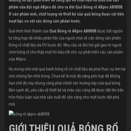
Những nỗ lực phát triển và sáng tạo về chất liệu và mẫu mã sản
phẩm của đội ngũ AKpro đã cho ra đời Quả Bóng rổ AKpro AB8008.
Ở sản phẩm mới, chất lượng và thiết kế của quả bóng được cải tiến
vượt bậc so với các dòng sản phẩm trước.
Quá trình hình thành của
Quả Bóng rổ AKpro AB8008
được bắt nguồn
từ tổng hợp rất nhiều phản hồi của người chơi về các dòng sản phẩm
Bóng rổ chất liệu da PU trước đó. Nhu cầu và đòi hỏi gắt gao từ người
chơi bóng rổ cho thấy một tín hiệu tốt cho sự phát triển các sản phẩm
của AKpro.
Họ mong chờ một quả banh bóng rổ có chất liệu da phải thực sự êm tai
cho những lần nhồi bóng. Chưa kể là một độ nặng phù hợp để không
hạn chế độ nảy nhưng cũng phải chính xác hướng nảy của quả bóng.
Bên cạnh đó, yêu cầu về thiết kế và màu sắc cũng đã được đặt lên bàn
tròn thảo luận của nhà sản xuất để sẵn sàng cho một bước đột phá
mới.
GIỚI THIỆU QUẢ BÓNG RỔ