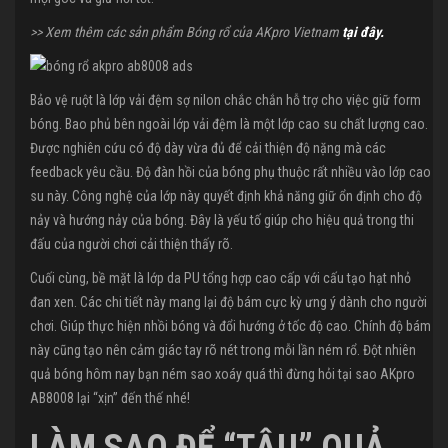
>> Xem thêm các sản phẩm Bóng rổ của AKpro Vietnam
tại đây.
Bảo vệ ruột là lớp vải đệm sợ nilon chắc chắn hỗ trợ cho việc giữ form
bóng. Bao phủ bên ngoài lớp vải đệm là một lớp cao su chất lượng cao.
Được nghiên cứu có độ dày vừa đủ để cải thiện độ nặng mà các
feedback yêu cầu. Độ đàn hồi của bóng phụ thuộc rất nhiều vào lớp cao
su này. Công nghệ của lớp này quyết định khả năng giữ ổn định cho độ
nảy và hướng nảy của bóng. Đây là yếu tố giúp cho hiệu quả trong thi
đấu của người chơi cải thiện thấy rõ.
Cuối cùng, bề mặt là lớp da PU tổng hợp cao cấp với cấu tạo hạt nhỏ
đan xen. Các chi tiết này mang lại độ bám cực kỳ ưng ý dành cho người
chơi. Giúp thực hiện nhồi bóng và đổi hướng ở tốc độ cao. Chính độ bám
này cũng tạo nên cảm giác tay rõ nét trong mỗi lần ném rổ. Đột nhiên
quả bóng hôm nay bạn ném sao xoáy quá thì đừng hỏi tại sao AKpro
AB8008 lại “xịn” đến thế nhé!