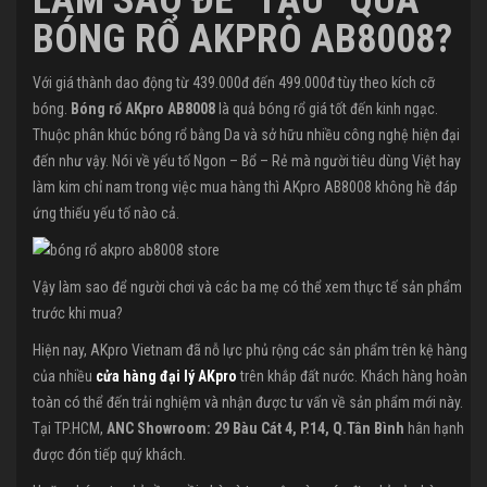
LÀM SAO ĐỂ “TẬU” QUẢ
BÓNG RỔ AKPRO AB8008?
Với giá thành dao động từ 439.000đ đến 499.000đ tùy theo kích cỡ
bóng.
Bóng rổ AKpro AB8008
là quả bóng rổ giá tốt đến kinh ngạc.
Thuộc phân khúc bóng rổ bằng Da và sở hữu nhiều công nghệ hiện đại
đến như vậy. Nói về yếu tố Ngon – Bổ – Rẻ mà người tiêu dùng Việt hay
làm kim chỉ nam trong việc mua hàng thì AKpro AB8008 không hề đáp
ứng thiếu yếu tố nào cả.
Vậy làm sao để người chơi và các ba mẹ có thể xem thực tế sản phẩm
trước khi mua?
Hiện nay, AKpro Vietnam đã nỗ lực phủ rộng các sản phẩm trên kệ hàng
của nhiều
cửa hàng đại lý AKpro
trên khắp đất nước. Khách hàng hoàn
toàn có thể đến trải nghiệm và nhận được tư vấn về sản phẩm mới này.
Tại TP.HCM,
ANC Showroom: 29 Bàu Cát 4, P.14, Q.Tân Bình
hân hạnh
được đón tiếp quý khách.