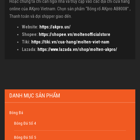
Hoặc chúng ta chỉ cần ngồi nhà và truy cập vào các địa chỉ cửa hàng
online của AKpro Vietnam. Chọn sản phẩm “Bóng rổ AKpro AB8008” ,
Thanh toán và đợi shipper giao đến.
Website:
https://akpro.us/
Shopee:
https://shopee.vn/moltenofficialstore
Tiki:
https://tiki.vn/cua-hang/molten-viet-nam
Lazada:
https://www.lazada.vn/shop/molten-akpro/
DANH MỤC SẢN PHẨM
Bóng Đá
Bóng Đá Số 4
Bóng Đá Số 5