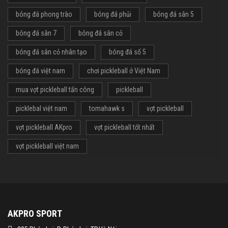
bóng đá phong trào
bóng đá phủi
bóng đá sân 5
bóng đá sân 7
bóng đá sân cỏ
bóng đá sân cỏ nhân tạo
bóng đá số 5
bóng đá việt nam
chơi pickleball ở Việt Nam
mua vợt pickleball tấn công
pickleball
picklebal việt nam
tomahawk s
vợt pickleball
vợt pickleball AKpro
vợt pickleball tốt nhất
vợt pickleball việt nam
AKPRO SPORT