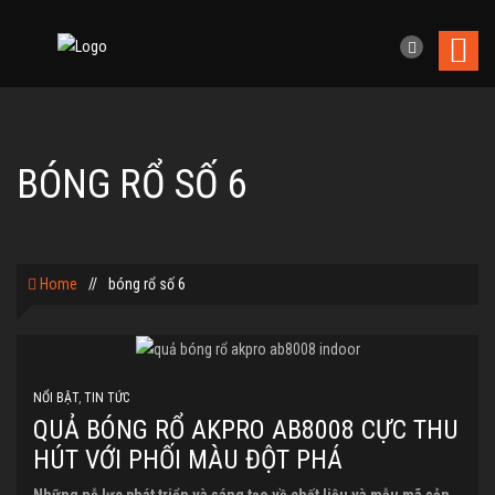
BÓNG RỔ SỐ 6
Home
//
bóng rổ số 6
NỔI BẬT
,
TIN TỨC
QUẢ BÓNG RỔ AKPRO AB8008 CỰC THU
HÚT VỚI PHỐI MÀU ĐỘT PHÁ