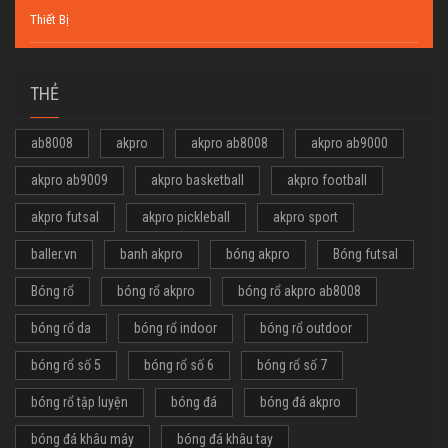
Thiết Bị
THẺ
ab8008
akpro
akpro ab8008
akpro ab9000
akpro ab9009
akpro basketball
akpro football
akpro futsal
akpro pickleball
akpro sport
baller.vn
banh akpro
bóng akpro
Bóng futsal
Bóng rổ
bóng rổ akpro
bóng rổ akpro ab8008
bóng rổ da
bóng rổ indoor
bóng rổ outdoor
bóng rổ số 5
bóng rổ số 6
bóng rổ số 7
bóng rổ tập luyện
bóng đá
bóng đá akpro
bóng đá khâu máy
bóng đá khâu tay