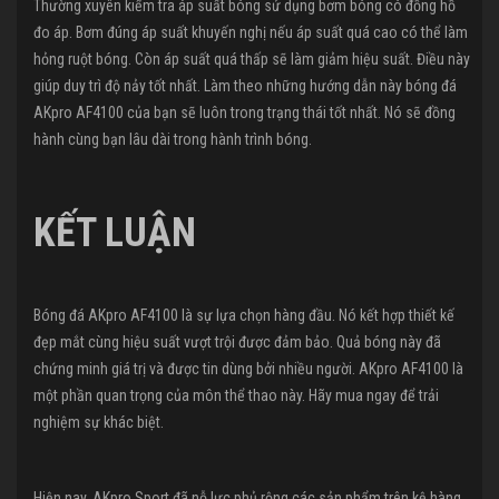
Thường xuyên kiểm tra áp suất bóng sử dụng bơm bóng có đồng hồ
đo áp. Bơm đúng áp suất khuyến nghị nếu áp suất quá cao có thể làm
hỏng ruột bóng. Còn áp suất quá thấp sẽ làm giảm hiệu suất. Điều này
giúp duy trì độ nảy tốt nhất. Làm theo những hướng dẫn này bóng đá
AKpro AF4100 của bạn sẽ luôn trong trạng thái tốt nhất. Nó sẽ đồng
hành cùng bạn lâu dài trong hành trình bóng.
KẾT LUẬN
Bóng đá AKpro AF4100 là sự lựa chọn hàng đầu. Nó kết hợp thiết kế
đẹp mắt cùng hiệu suất vượt trội được đảm bảo. Quả bóng này đã
chứng minh giá trị và được tin dùng bởi nhiều người. AKpro AF4100 là
một phần quan trọng của môn thể thao này. Hãy mua ngay để trải
nghiệm sự khác biệt.
Hiện nay, AKpro Sport đã nỗ lực phủ rộng các sản phẩm trên kệ hàng