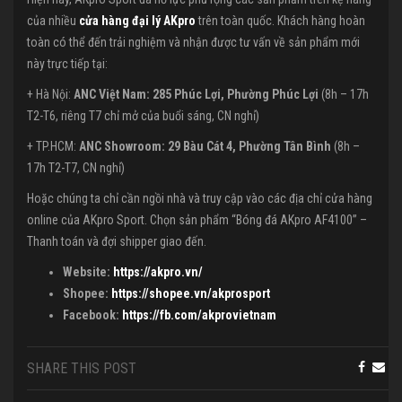
của nhiều
cửa hàng đại lý AKpro
trên toàn quốc. Khách hàng hoàn
toàn có thể đến trải nghiệm và nhận được tư vấn về sản phẩm mới
này trực tiếp tại:
+ Hà Nội:
ANC Việt Nam: 285 Phúc Lợi, Phường Phúc Lợi
(8h – 17h
T2-T6, riêng T7 chỉ mở của buổi sáng, CN nghỉ)
+ TP.HCM:
ANC Showroom: 29 Bàu Cát 4, Phường Tân Bình
(8h –
17h T2-T7, CN nghỉ)
Hoặc chúng ta chỉ cần ngồi nhà và truy cập vào các địa chỉ cửa hàng
online của AKpro Sport. Chọn sản phẩm “Bóng đá AKpro AF4100” –
Thanh toán và đợi shipper giao đến.
Website:
https://akpro.vn/
Shopee:
https://shopee.vn/akprosport
Facebook:
https://fb.com/akprovietnam
SHARE THIS POST