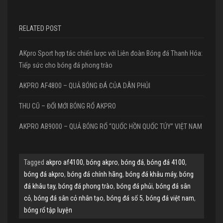
RELATED POST
AKpro Sport hợp tác chiến lược với Liên đoàn Bóng đá Thanh Hóa:
Tiếp sức cho bóng đá phong trào
AKPRO AF4800 – QUẢ BÓNG ĐÁ CỦA DÂN PHỦI
THU CŨ – ĐỔI MỚI BÓNG RỔ AKPRO
AKPRO AB9000 – QUẢ BÓNG RỔ “QUỐC HỒN QUỐC TÚY” VIỆT NAM
Tagged
akpro af4100
,
bóng akpro
,
bóng đá
,
bóng đá 4100
,
bóng đá akpro
,
bóng đá chính hãng
,
bóng đá khâu máy
,
bóng
đá khâu tay
,
bóng đá phong trào
,
bóng đá phủi
,
bóng đá sân
cỏ
,
bóng đá sân cỏ nhân tạo
,
bóng đá số 5
,
bóng đá việt nam
,
bóng rổ tập luyện