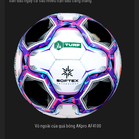
ban đầu ngay cả sau nhiều trận đấu căng thẳng.
Vỏ ngoài của quả bóng AKpro AF4100