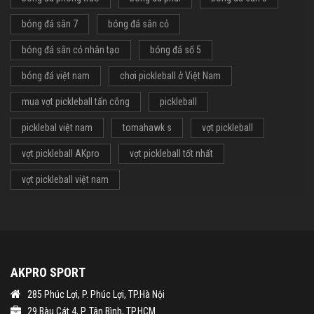
bóng đá sân 7
bóng đá sân cỏ
bóng đá sân cỏ nhân tạo
bóng đá số 5
bóng đá việt nam
chơi pickleball ở Việt Nam
mua vợt pickleball tấn công
pickleball
picklebal việt nam
tomahawk s
vợt pickleball
vợt pickleball AKpro
vợt pickleball tốt nhất
vợt pickleball việt nam
AKPRO SPORT
285 Phúc Lợi, P. Phúc Lợi, TP.Hà Nội
29 Bàu Cát 4, P. Tân Bình, TP.HCM