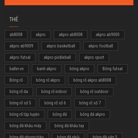
THẺ
ab8008
akpro
akpro ab8008
akpro ab9000
akpro ab9009
akpro basketball
akpro football
akpro futsal
akpro pickleball
akpro sport
baller.vn
banh akpro
bóng akpro
Bóng futsal
Bóng rổ
bóng rổ akpro
bóng rổ akpro ab8008
bóng rổ da
bóng rổ indoor
bóng rổ outdoor
bóng rổ số 5
bóng rổ số 6
bóng rổ số 7
bóng rổ tập luyện
bóng đá
bóng đá akpro
bóng đá khâu máy
bóng đá khâu tay
bóng đá phong trào
bóng đá phủi
bóng đá sân 5