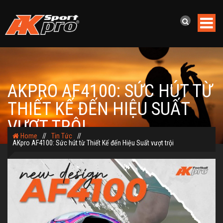
AKPRO AF4100: SỨC HÚT TỪ
THIẾT KẾ ĐẾN HIỆU SUẤT
VƯỢT TRỘI
Home
//
Tin Tức
//
AKpro AF4100: Sức hút từ Thiết Kế đến Hiệu Suất vượt trội