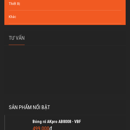
Thiết Bị
Khác
TƯ VẤN
SẢN PHẨM NỔI BẬT
Bóng rổ AKpro AB8008 - VBF
499.000
₫