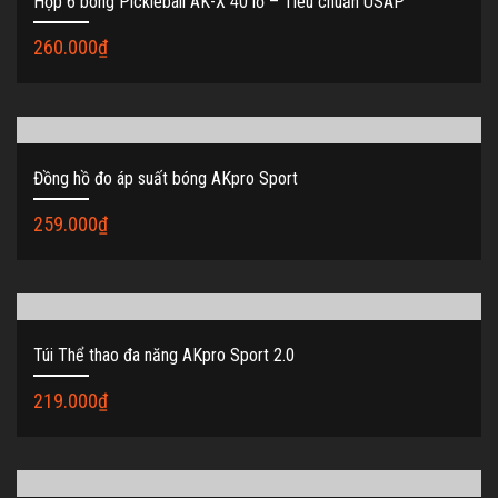
Hộp 6 bóng Pickleball AK-X 40 lỗ – Tiêu chuẩn USAP
260.000
₫
Đồng hồ đo áp suất bóng AKpro Sport
259.000
₫
Túi Thể thao đa năng AKpro Sport 2.0
219.000
₫